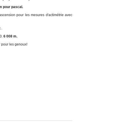
m pour pascal.
'ascension pour les mesures d'actimétrie avec
 .
30.
6 008 m.
ur pour les genoux!