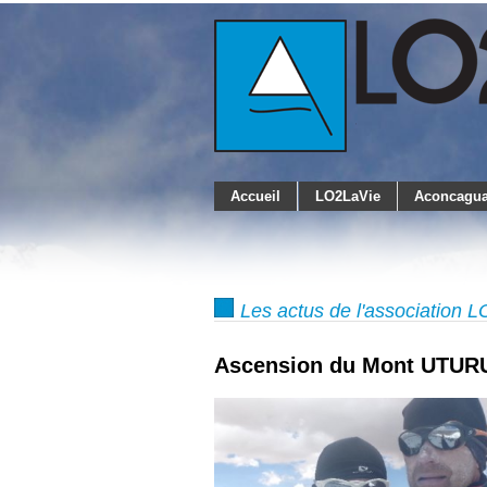
Accueil
LO2LaVie
Aconcagua
Les actus de l'association 
Ascension du Mont UTUR