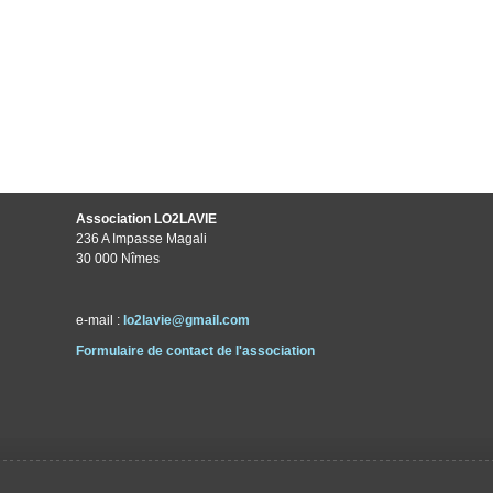
Association LO2LAVIE
236 A Impasse Magali
30 000 Nîmes
e-mail :
lo2lavie@gmail.com
Formulaire de contact de l'association