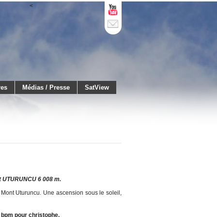
<
res
Médias / Presse
SatView
t UTURUNCU 6 008 m.
 Mont Uturuncu. Une ascension sous le soleil,
 bpm pour christophe.