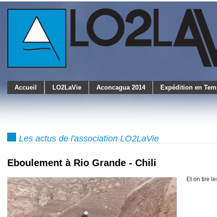
Accueil
LO2LaVie
Aconcagua 2014
Expédition en Tem
Les actus de l'association LO2LaVie
Eboulement à Rio Grande - Chili
Et on tire l