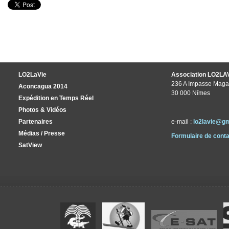
LO2LaVie
Association LO2LA
236 A Impasse Maga
Aconcagua 2014
30 000 Nîmes
Expédition en Temps Réel
Photos & Vidéos
Partenaires
e-mail :
lo2lavie@g
Médias / Presse
Formulaire de conta
SatView