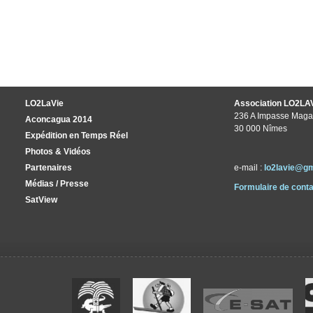
LO2LaVie
Association LO2LA
236 A Impasse Maga
Aconcagua 2014
30 000 Nîmes
Expédition en Temps Réel
Photos & Vidéos
Partenaires
e-mail :
lo2lavie@g
Médias / Presse
Formulaire de conta
SatView