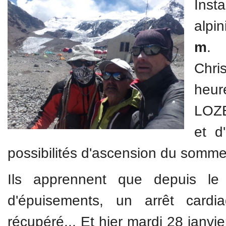
Inst
alpi
m
. 
Chri
heu
LOZE
et d
possibilités d'ascension du somme
Ils apprennent que depuis l
d'épuisements, un arrêt car
récupéré... Et hier mardi 28 janv