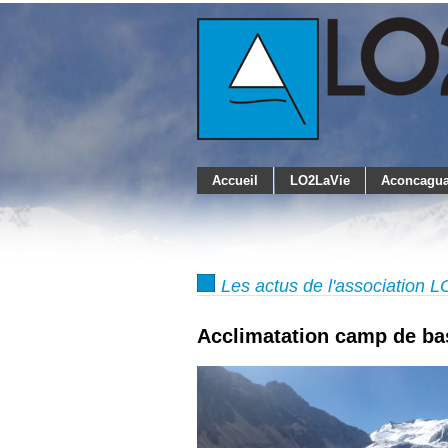
Accueil
LO2LaVie
Aconcagua
Les actus de l'association 
Acclimatation camp de bas