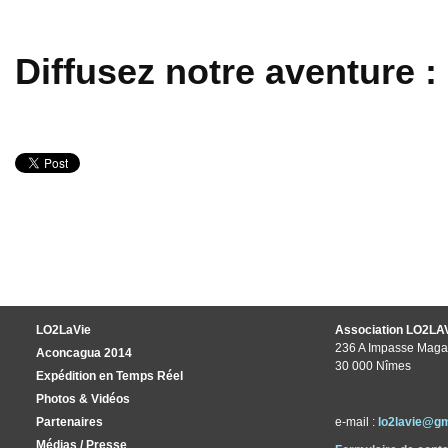
Diffusez notre aventure :
LO2LaVie
Association LO2LA
236 A Impasse Maga
Aconcagua 2014
30 000 Nîmes
Expédition en Temps Réel
Photos & Vidéos
Partenaires
e-mail :
lo2lavie@g
Médias / Presse