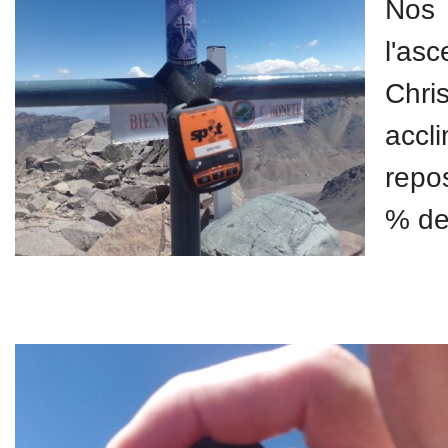
Nos 
l'as
Chri
accl
repo
% de