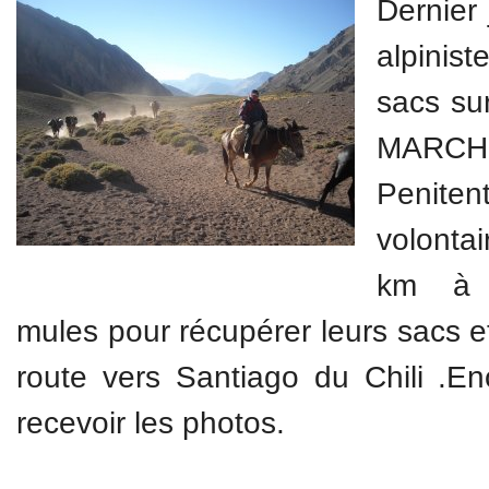
Dernier
alpinis
sacs su
MARCHE
Penite
volontai
km à p
mules pour récupérer leurs sacs e
route vers Santiago du Chili .E
recevoir les photos.