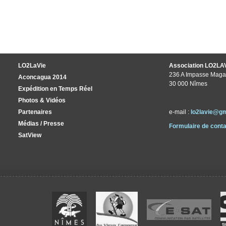
LO2LaVie
Association LO2LA
236 A Impasse Maga
Aconcagua 2014
30 000 Nîmes
Expédition en Temps Réel
Photos & Vidéos
Partenaires
e-mail :
lo2lavie@g
Médias / Presse
Formulaire de conta
SatView