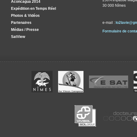
236 A Impasse Maga
Aconcagua 2014
30 000 Nîmes
Expédition en Temps Réel
Photos & Vidéos
Partenaires
e-mail :
lo2lavie@g
Médias / Presse
Formulaire de conta
SatView