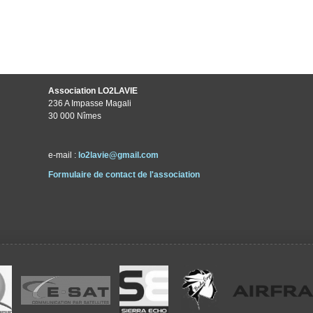
Association LO2LAVIE
236 A Impasse Magali
30 000 Nîmes
e-mail :
lo2lavie@gmail.com
Formulaire de contact de l'association