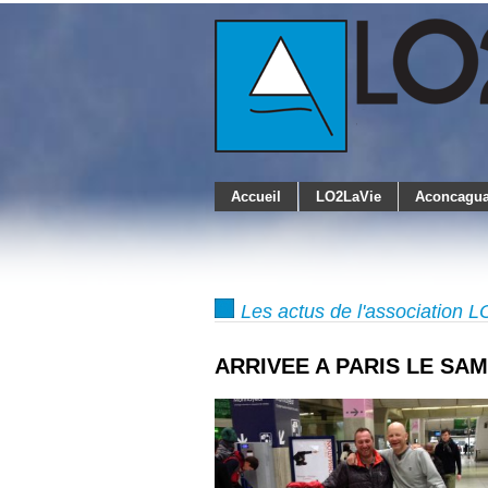
Accueil
LO2LaVie
Aconcagua
Les actus de l'association 
ARRIVEE A PARIS LE SAM