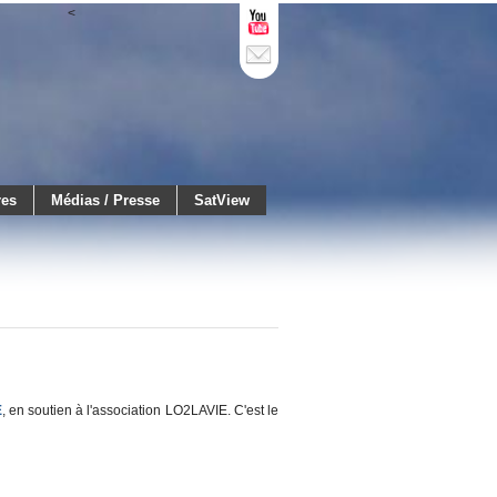
<
res
Médias / Presse
SatView
E
, en soutien à l'association LO2LAVIE. C'est le