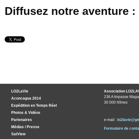
Diffusez notre aventure :
LO2LaVie
Association LO2LA
236 A Impasse Maga
Aconcagua 2014
30 000 Nîmes
Expédition en Temps Réel
Photos & Vidéos
Partenaires
e-mail :
lo2lavie@g
Médias / Presse
Formulaire de conta
SatView